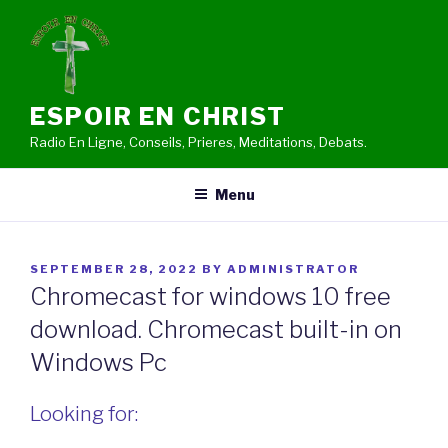
Skip
to
content
ESPOIR EN CHRIST
Radio En Ligne, Conseils, Prieres, Meditations, Debats.
Menu
POSTED
SEPTEMBER 28, 2022
BY
ADMINISTRATOR
ON
Chromecast for windows 10 free
download. Chromecast built-in on
Windows Pc
Looking for: