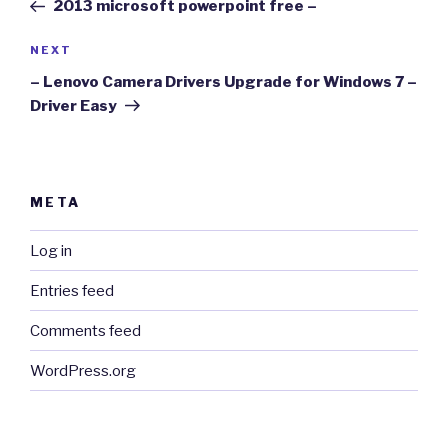
Post
2013 microsoft powerpoint free –
Next
NEXT
Post
– Lenovo Camera Drivers Upgrade for Windows 7 –
Driver Easy
META
Log in
Entries feed
Comments feed
WordPress.org