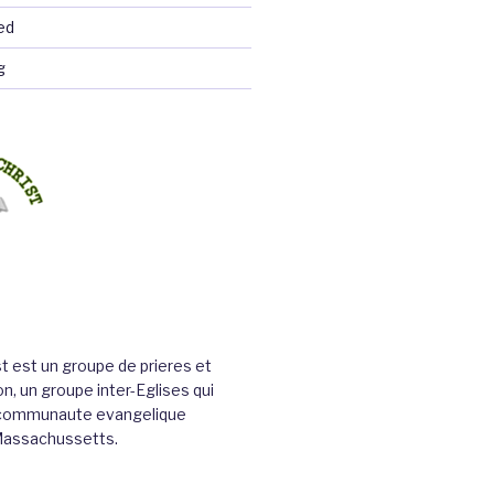
ed
g
st est un groupe de prieres et
n, un groupe inter-Eglises qui
a communaute evangelique
Massachussetts.