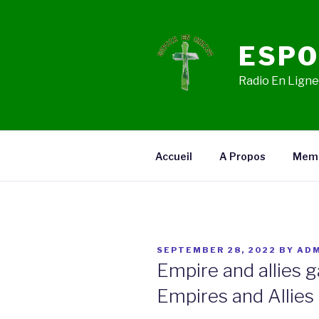
Skip
to
content
ESPO
Radio En Ligne,
Accueil
A Propos
Mem
POSTED
SEPTEMBER 28, 2022
BY
ADM
ON
Empire and allies 
Empires and Allies