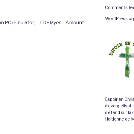
Comments fe
WordPress.or
on PC (Emulator) – LDPlayer – Amount
Espoir en Chri
d’evangelisatio
s’etend sur l
Haitienne de 