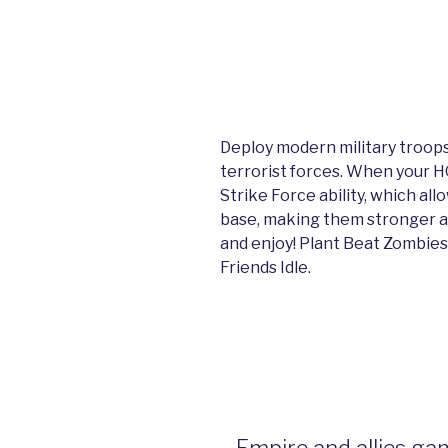
Deploy modern military troops 
terrorist forces. When your H
Strike Force ability, which al
base, making them stronger a
and enjoy! Plant Beat Zombies
Friends Idle.
– Empire and allies ga