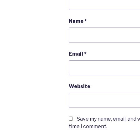
Name
*
Email
*
Website
Save my name, email, and w
time I comment.