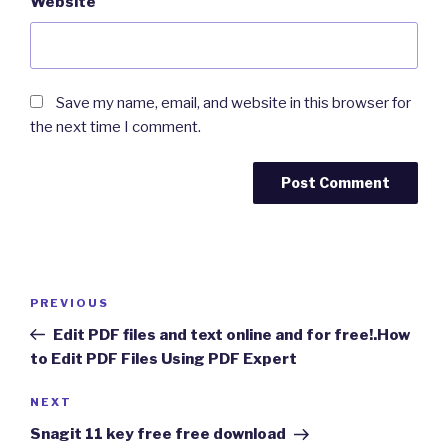
Website
Save my name, email, and website in this browser for
the next time I comment.
Post
Previous
PREVIOUS
navigation
Post
Edit PDF files and text online and for free!.How
to Edit PDF Files Using PDF Expert
Next
NEXT
Post
Snagit 11 key free free download