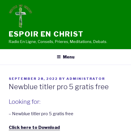
Skip
to
content
ESPOIR EN CHRIST
Radio En Ligne, Conseils, Prieres, Meditations, Debats.
Menu
POSTED
SEPTEMBER 28, 2022
BY
ADMINISTRATOR
ON
Newblue titler pro 5 gratis free
Looking for:
– Newblue titler pro 5 gratis free
Click here to Download