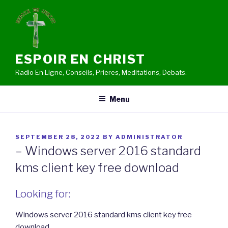
Skip
to
content
ESPOIR EN CHRIST
Radio En Ligne, Conseils, Prieres, Meditations, Debats.
Menu
POSTED
SEPTEMBER 28, 2022
BY
ADMINISTRATOR
ON
– Windows server 2016 standard
kms client key free download
Looking for:
Windows server 2016 standard kms client key free
download