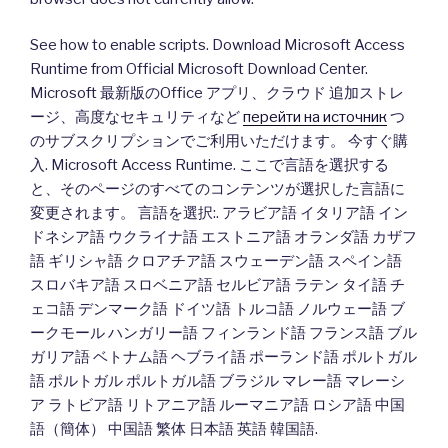
See how to enable scripts. Download Microsoft Access
Runtime from Official Microsoft Download Center.
Microsoft 最新版のOffice アプリ、クラウド 追加ストレ
ージ、高度なセキュリティなど
перейти на источник
つ
のサブスクリプションでご利用いただけます。 今すぐ購
入. Microsoft Access Runtime. ここで言語を選択する
と、そのページのすべてのコンテンツが選択した言語に
変更されます。 言語を選択:. アラビア語 イタリア語 イン
ドネシア語 ウクライナ語 エストニア語 オランダ語 カザフ
語 ギリシャ語 クロアチア語 スウェーデン語 スペイン語
スロバキア語 スロベニア語 セルビア語 ラテン タイ語 チ
ェコ語 デンマーク語 ドイツ語 トルコ語 ノルウェー語 ブ
ークモール ハンガリー語 フィンランド語 フランス語 ブル
ガリア語 ベトナム語 ヘブライ語 ポーランド語 ポルトガル
語 ポルトガル ポルトガル語 ブラジル マレー語 マレーシ
ア ラトビア語 リトアニア語 ルーマニア語 ロシア語 中国
語（簡体） 中国語 繁体 日本語 英語 韓国語.