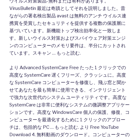
ウイルス対策製品-無料または有料があります。
VirusBulletin 最近は奇蹟としてそれを説明しました。昔
ながらの署名検出製品 avast は無料のアンチ ウイルス連
携賞を受賞したセキュリティを提供する複数の保護層に
基づいています。新機能トップ検出効率化と一致しま
す。新しいウイルス対策およびスパイウェア対策エンジ
ンのコンピューターのメモリ要件は、半分にカットされ
ています。スキャン … もっと読む.
より Advanced SystemCare Free たった 1 クリックでの
高度な SystemCare 遅くフリーズ、クラッシュに。高度
な SystemCare コンピューターを修復し、飛ぶ窓と聞か
せてあなたを最も簡単に使用できる、インテリジェント
で強力な次世代のシステム ユーティリティです。高度な
SystemCare は非常に便利なシステムの微調整アプリケー
ションです。高度な WindowsCare 個人の保護、修復、コ
ンピューターを最適化するために 1 クリックのアプロー
チは、包括的な PC … もっと読む. より Free YouTube
Download 4. 無料動画のダウンロード。コンピューターの